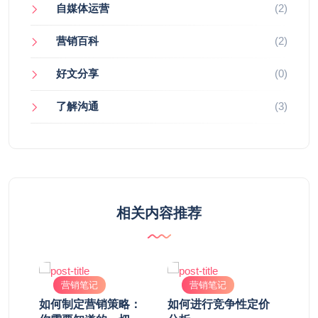
自媒体运营
(2)
营销百科
(2)
好文分享
(0)
了解沟通
(3)
相关内容推荐
营销笔记
营销笔记
吗？
如何制定营销策略：
如何进行竞争性定价
想